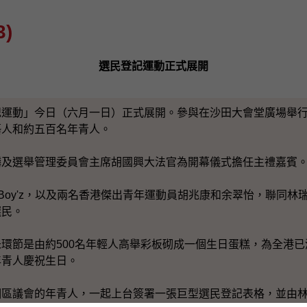
)
選民登記運動正式展開
記運動」今日（六月一日）正式展開。參與在沙田大會堂廣場舉
藝人和約五百名年青人。
麟及選舉管理委員會主席胡國興大法官為開幕儀式擔任主禮嘉賓
s和Boy'z，以及兩名香港傑出青年運動員胡兆康和余翠怡，聯同
選民。
環節是由約500名年輕人高舉彩板砌成一個生日蛋糕，為全港
年青人慶祝生日。
個區議會的年青人，一起上台簽署一張巨型選民登記表格，並由