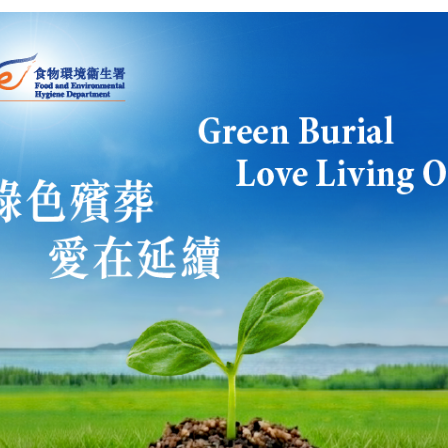
、胡法官、新聞處處長蔡瑩璧、民政事務總署署長王榮珍、選舉
z，每人舉起一塊宣傳牌，砌出「齊來登記做選民」的口號，同時間，
砌出一個巨型選民登記運動的巨型標誌，將這項活動推至高潮。
的小型流行歌曲音樂會，隨之舉行，以助宣傳選民登記運動的訊
，民政事務總署人員設立了六個選民登記站，即場協助合資格人
址資料。
（星期日）