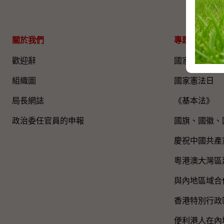
關於我們
專題資料
歡迎辭
國家五年規劃
組織圖​
國家憲法日
局長網誌
《基本法》
政治委任官員的申報
國旗、國徽、
慶祝中國共產
粵港澳大灣區
與內地區域合
香港特別行政
便利港人在內