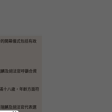
行的開幕儀式包括有政
。
林瑞麟及胡法官呼籲合資
已滿十八歲，年齡方面符
林瑞麟及胡法官代表選