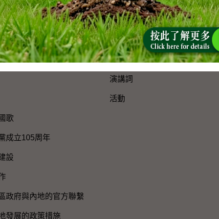
網站地圖
新聞公報及演講詞
新聞公報
演講詞
活動
國歌
黨成立105周年
建設
作
區政府與內地的官方聯繫
地發展的政策措施