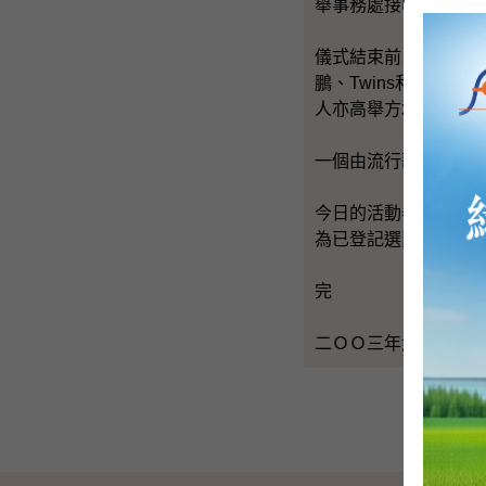
舉事務處接收。
儀式結束前，林瑞麟
鵬、Twins和Boy
人亦高舉方塊彩板，
一個由流行歌手演出
今日的活動舉行期間
為已登記選民更新住
完
二ＯＯ三年六月一日