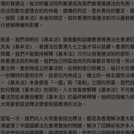
香港的普通法。每次終審法院判案便成為我們香港普通法的先例
區的法院都在處理合約的仲裁、遺囑的判定、意外責任的釐定、
中，按照《基本法》本身的規定，容許香港的普通法制可以蓬勃
》行使解釋權所影響。
是，我們須明白《基本法》是推動和延續香港普通法在香港回
是先有《基本法》，普通法在香港九七之後才得以延續。香港的
末倒置，我們不能堅持解釋《基本法》只可以用普通法制的原則
法和香港法院的制度，我們自己特區政府的同事都非常珍惜。所
立要立例，要依時成立終審法院。這個制度已經確立，每日也在
是一份獨特的憲制文件，這是在內地成立、確立的一條全國性法
律。《基本法》本身便是「一國」和「兩制」之間的界面，我們
握如何實踐《基本法》的原則。人大常委會解釋《基本法》不可
終審法院從未獲授權對《基本法》的最終解釋權，始終這個權力
人大常委會提呈釋法便會削弱香港的法治。
每一次，我們向人大常委會提出釋法，都是為香港解決重大和
香港處理了中國國籍法在香港實施的問題，解決了回歸前有許多
可否依然保持中國國籍，申請特區護照，依然可以同時使用外國