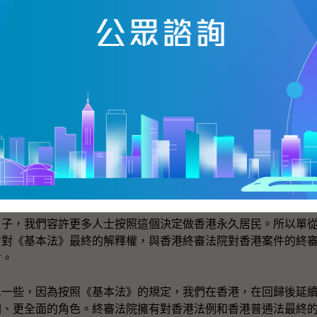
對香港案件的終審權。這一個角色在香港一九九七以前，香港的
所以不論大家對《基本法》的解釋權有甚麼立場，大家要認清一
角色更是加強了、擴闊了。
到以前香港是英國的殖民地，今日香港是中國的殖民地，這個
過是一個特別行政區，不可能把它詮釋為一個殖民地。第二，香
的角色是經過中央、經過人大立《基本法》，授權予香港特區行
終審法院在回歸以後，相比回歸以前的法院，它的角色更為重要
終審法院對案件的終審權，和人大常委會對《基本法》最終的
盾。我們回看一九九九年一月份，終審法院做了一個判決，及後
權事件作出釋法，釋法是為了我們以後處理相關的個案，可以提
終審法院一九九九年一月的原有判決，容許了數千位申請居留權
日子，我們容許更多人士按照這個決定做香港永久居民。所以單
會對《基本法》最終的解釋權，與香港終審法院對香港案件的終
盾。
些，因為按照《基本法》的規定，我們在香港，在回歸後延續
闊、更全面的角色。終審法院擁有對香港法例和香港普通法最終