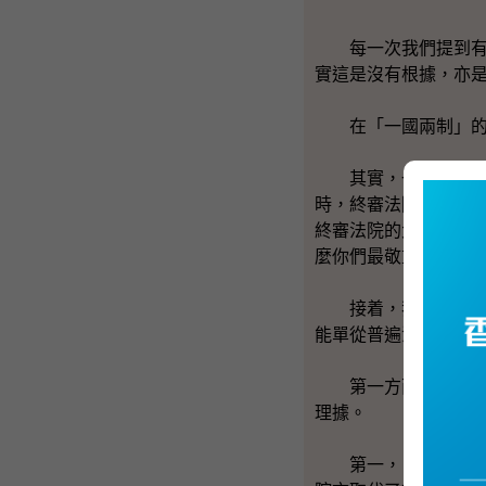
每一次我們提到有關
實這是沒有根據，亦
在「一國兩制」的設
其實，一九九九年二
時，終審法院是會以
終審法院的大法官本
麼你們最敬重的大法
接着，我想講兩方面
能單從普遍法的原則
第一方面，在《基本
理據。
第一，自香港回歸以