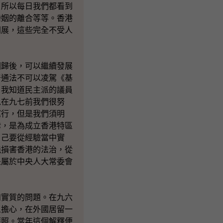
。所以每日我們都看到
婚姻的離合等等。香港
開展，這些完全不受人
歸後，可以繼續發展
普通法不可以凌駕《基
。我知道民主派的議員
以在九七前我們很努
運行，但是我們須明
律，是為成立香港特區
自己要從經驗當中實
能損害香港的法治，從
是屬於中央人大常委會
實質的問題。在九六
人擔心，在外國居留一
護照。當年這個解釋便