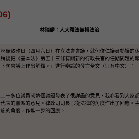
6)
林瑞麟：人大釋法無損法治
長林瑞麟昨日（四月六日）在立法會會議，就何俊仁議員動議的
天稍後把《基本法》第五十三條有關新的行政長官的任期問題的
月下旬會議上作出解釋。」進行辯論的發言全文（只有中文）：
十多位議員就這個議題發表了很詳盡的意見，我亦看到大家都
所代表的黨派的意見。律政司司長已從法律的角度作出了回應。
實施的角度，作進一步的回應。