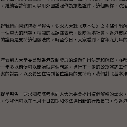
士，繼續容許他們可以用外國護照作為旅遊證件。這個解釋、決
我們向國務院提呈報告，要求人大就《基本法》２４條作出解
了一個重大的問題，相關的民調都表示、反映香港社會、香港市
分的議員是支持這個做法的。時至今日，大家看到，當年九九年
。
看到人大常委會就香港政制發展的議題作出決定和解釋，亦都
從一年多以前便可以開始就這個問題，進行下一步的公眾諮詢工
方案的討論，以及希望在得到各位議員的支持時，我們對《基本
呈報告，要求國務院考慮向人大常委會提出這個解釋的請求，
題，令我們可以在七月十日如期和依法選出新的行政長官，令香