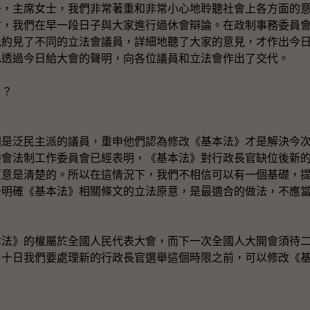
主席女士，我們非常著重和非常小心地聆聽社會上各方面的意
會，我們在早一段日子與大家進行過休會辯論。在政制事務委員
批約見了不同的立法會議員，詳細地聽了大家的意見，才作出今
也透過今日給大會的聲明，向各位議員和立法會作出了交代。
》？
泛民主派的議員，重申他們認為修改《基本法》才是解決今次
委會法制工作委員會已經表明，《基本法》對行政長官缺位後新
原意是清楚的。所以在這情況下，我們不相信可以有一個基礎，
去明確《基本法》相關條文的立法原意，是最適合的做法，不應
》的權屬於全國人民代表大會，而下一次全國人大開會須待二
月十日我們要處理新的行政長官選舉這個時限之前，可以修改《