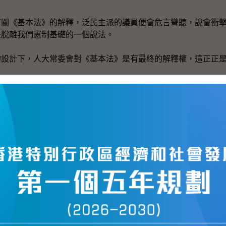
《基本法》的解釋，泛民主派的議員便會危言聳聽，說會衝擊
是脫離我們憲制基礎的一個說法。
計下，人大常委會對《基本法》是有最終的解釋權，這正正是
月時，終審法院已經明確表示，如果人大常委會就《基本法》
此為依歸，不能也不會質疑。終審法院這個判決正正反映了我們
身，都是尊重這個憲制秩序，我想反問泛民主派的議員，四十五
官，也尊重這個憲制秩序，你們會覺得這麼困難去接受呢？
的論點。第一，香港的普通法制是繼續有發展的空間。第二，
來出發。
法》的框架下，香港的普通法制其實是不斷在發展和加強中。
後，自香港特區成立以來，香港的終審法院按照《基本法》成