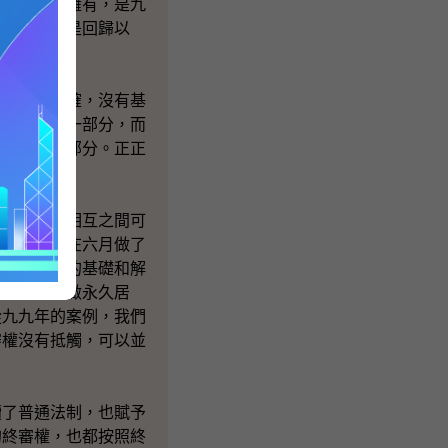
法院是沒有擁有，是九
個事實，就是回歸以
立論不明確，沒有基
港是國家的一部分，而
使權力的一部分。正正
。
解釋權，相互之間可
人大常委會在六月做了
供一個明確的基礎和解
的人士留港做永久居
從九九年的案例，我們
審權沒有抵觸，可以並
了普通法制，也賦予
的終審權，也都按照終