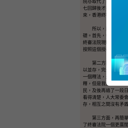
院亦取代了前樞密院
七回歸後才擁有的。
來，香港終審法院的
所以，梁家傑議員提
礎。首先，香港只不
終審法院現時所扮演
按照這個授權，香港
第二方面的理據是，
以並存，完全沒有矛
一個釋法，是就居留
釋，但是我們是按照
民，及後再過了一段
看得清楚，人大常委
存，相互之間沒有矛
第三方面，再簡單一
了終審法院一個更廣