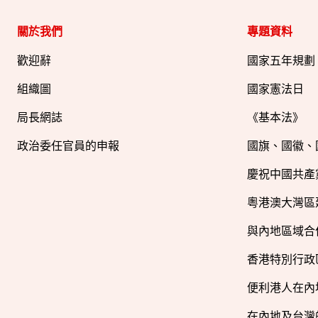
關於我們
專題資料
歡迎辭
國家五年規劃
組織圖​
國家憲法日
局長網誌
《基本法》
政治委任官員的申報
國旗、國徽、
慶祝中國共產
粵港澳大灣區
與內地區域合
香港特別行政
便利港人在內
在內地及台灣