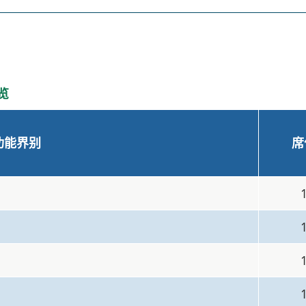
览
功能界别
席